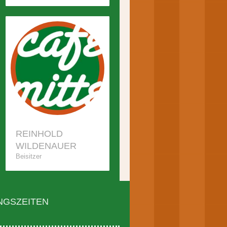
REINHOLD
WILDENAUER
Beisitzer
NGSZEITEN