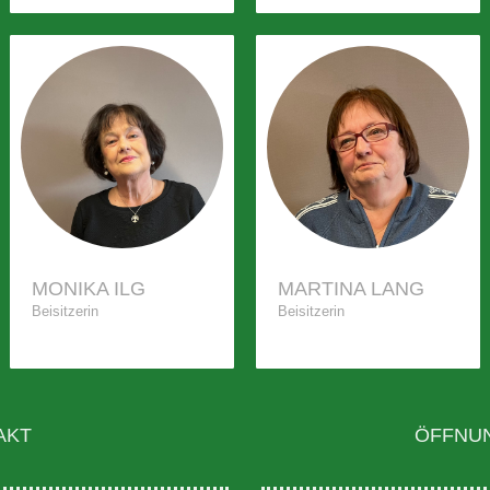
MONIKA ILG
MARTINA LANG
Beisitzerin
Beisitzerin
AKT
ÖFFNU