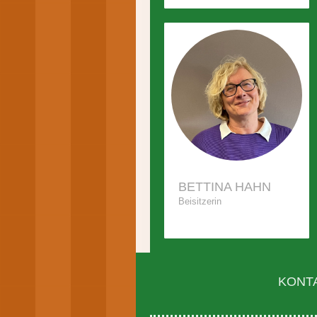
BETTINA HAHN
Beisitzerin
KONT